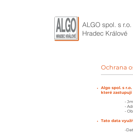
ALGO ​spol. s r.o.
Hradec Králové
Ochrana o
Algo spol. s r.
které zastupují
- Jm
- Ad
- O
Tato data využ
-Dat