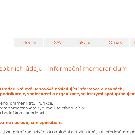
Home
SW
Školení
O nás
sobních údajů - informační memorandum
o. Hradec Králové uchovává následující informace o osobách,
 podnikatele, společnosti a organizace, se kterými spolupracujem
éno, příjmení, titul, funkce.
resa zaměstnavatele, e-mail, telefonní číslo.
bchodní korespondenci
íváme následujícím způsobem:
a jsou primárně užívána k naplnění aktivit, které jsou předmětem 