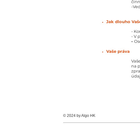
činn
-Ved
Jak dlouho Vaš
- K
- V 
-
Os
Vaše práva
Vaše
na p
zpra
údaj
© 2024 by Algo HK