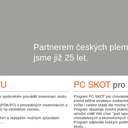
Partnerem českých plem
jsme již 25 let.
TU
PC SKOT
pro
 s oprávněním provádět inseminaci skotu.
Program PC SKOT pro chovatele
kromě běžné evidence zootechni
 (PDA/PC) o provedených inseminacích a
zvířat i celého stáda dle mnoha 
l) na centrálním serveru.
Program obsahuje mnoho praktic
umožní vidět Váš chov "pod lup
mfort a nejlepším možným způsobem
chovatelských a ekonomických 
...
Program odpovídá českým podm
skotu....