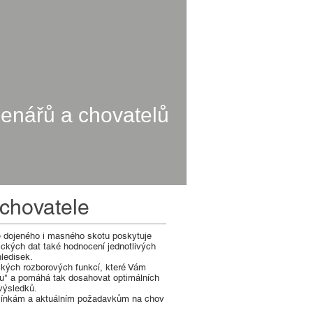
enářů a chovatelů
 chovatele
 dojeného i masného skotu poskytuje
ckých dat také hodnocení jednotlivých
hledisek.
kých rozborových funkcí, které Vám
ou" a pomáhá tak dosahovat optimálních
výsledků.
ínkám a aktuálním požadavkům na chov