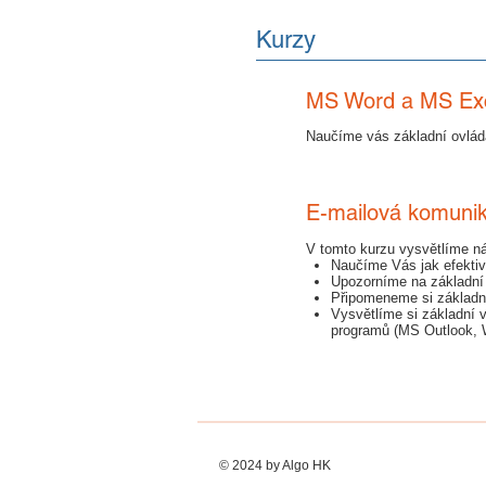
Kurzy
MS Word a MS Excel
Naučíme vás základní ovládá
E-mailová komuni
V tomto kurzu vysvětlíme nás
Naučíme Vás jak efektivn
Upozorníme na základní p
Připomeneme si základn
Vysvětlíme si základní 
programů (MS Outlook, Wi
© 2024 by Algo HK