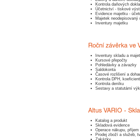
Kontrola daňových dokla
Účetnictví - tiskové výs
Evidence majetku - účet
Majetek neodepisovaný 
Inventury majetku
Roční závěrka ve 
Inventury skladu a maje
Kursové přepočty
Pohledávky a závazky
Saldokonta
Časové rozlišení a doha
Kontrola DPH, koeficien
Kontrola deníku
Sestavy a statutární vý
Altus VARIO - Skl
Katalog a produkt
Skladová evidence
Operace nákupu, příjem 
Prodej zboží a služeb, t
Zakázky