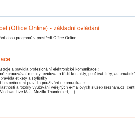
 (Office Online) - základní ovládání
ní obou programů v prostředí Office Online.
kace
troje a pravidla profesionální elektronické komunikace :
ě zpracovávat e-maily, evidovat a třídit kontakty, používat filtry, automatick
ravidla etikety a stylistiky
í bezpečnostní pravidla používání e-komunikace.
vlastnosti a rozdíly využívání veřejných e-mailových služeb (seznam.cz, cen
ndows Live Mail, Mozilla Thunderbird, ...).