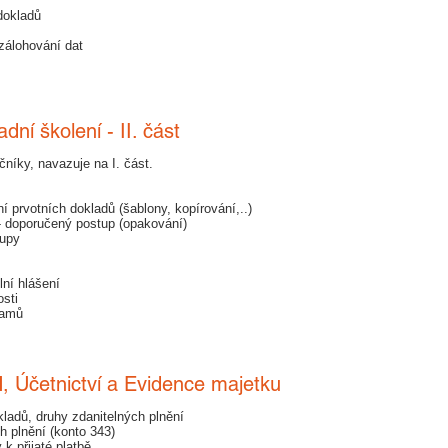
dokladů
zálohování dat
dní školení - II. část
ečníky, navazuje na I. část.
í prvotních dokladů (šablony, kopírování,..)
 - doporučený postup (opakování)
tupy
lní hlášení
sti
namů
, Účetnictví a Evidence majetku
ladů, druhy zdanitelných plnění
h plnění (konto 343)
k přijaté platbě