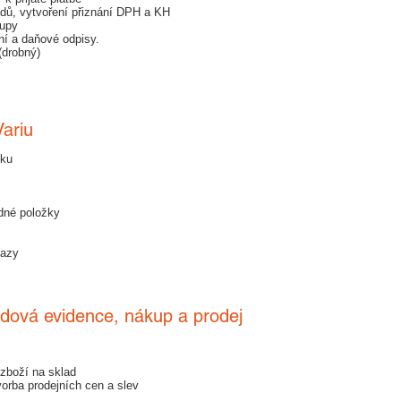
dů, vytvoření přiznání DPH a KH
tupy
ní a daňové odpisy.
(drobný)
Variu
tku
dné položky
t
kazy
adová evidence, nákup a prodej
zboží na sklad
vorba prodejních cen a slev