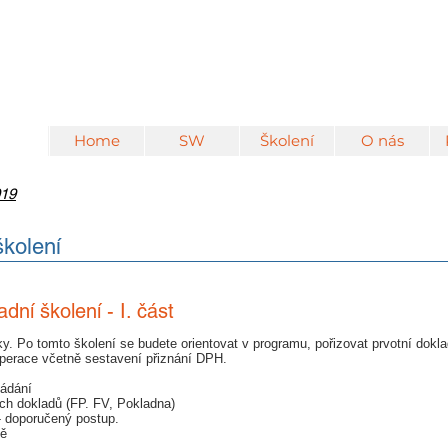
Home
SW
Školení
O nás
019
školení
dní školení - I. část
ky. Po tomto školení se budete orientovat v programu, pořizovat prvotní dokl
operace včetně sestavení přiznání DPH.
ládání
ích dokladů (FP. FV, Pokladna)
 - doporučený postup.
dě