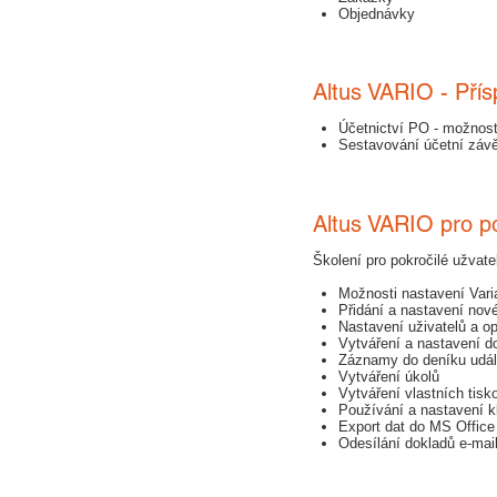
Objednávky
Altus VARIO - Pří
Účetnictví PO - možnosti
Sestavování účetní závě
Altus VARIO pro po
​Školení pro pokročilé užvat
Možnosti nastavení Vari
Přidání a nastavení nov
Nastavení uživatelů a o
Vytváření a nastavení d
Záznamy do deníku udál
Vytváření úkolů
Vytváření vlastních tis
Používání a nastavení 
Export dat do MS Office
Odesílání dokladů e-ma