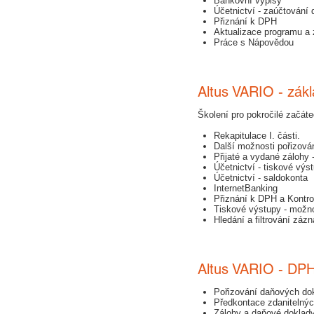
Bankovní výpisy
Účetnictví - zaúčtování 
Přiznání k DPH
Aktualizace programu a 
Práce s Nápovědou
Altus VARIO - zákla
​​Školení pro pokročilé začát
Rekapitulace I. části.
Další možnosti pořizován
Přijaté a vydané zálohy
Účetnictví - tiskové výs
Účetnictví - saldokonta
InternetBanking
Přiznání k DPH a Kontro
Tiskové výstupy - možno
Hledání a filtrování záz
Altus VARIO - DPH
Pořizování daňových dok
Předkontace zdanitelnýc
Zálohy a daňové doklady 