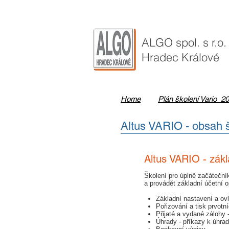
ALGO ​spol. s r.o.
Hradec Králové
Home
Plán školení Vario 2
Altus VARIO - obsah 
Altus VARIO - zákla
​Školení pro úplně začáteční
a provádět základní účetní 
Základní nastavení a ov
Pořizování a tisk prvotn
Přijaté a vydané zálohy
Úhrady - příkazy k úhra