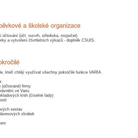
spěvkové a školské organizace
 účtování (účt. rozvrh, střediska, rozpočet)
rky a vytvoření čtvrtletních výkazů - doplněk CSUIS.
kročilé
ele, kteří chtějí využívat všechny pokročilé funkce VARIA.
a
é (účtované) firmy
právnění ve Variu
okladových knih (číselné řady)
ostí
kových sestav
klávesových zkrátek
ilem